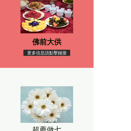
佛前大供​
更多信息請點擊鏈接
超薦做七