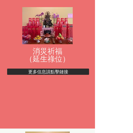
消災祈福
（延生祿位）
更多信息請點擊鏈接