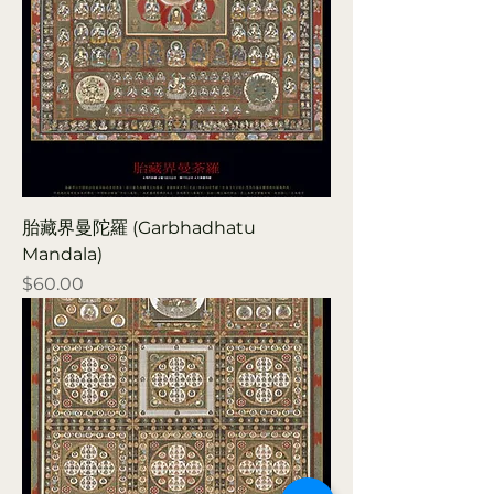
胎藏界曼陀羅 (Garbhadhatu
Mandala)
Price
$60.00