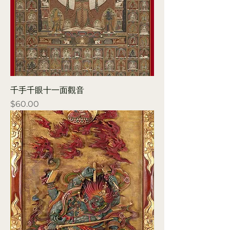
千手千眼十一面觀音
Price
$60.00