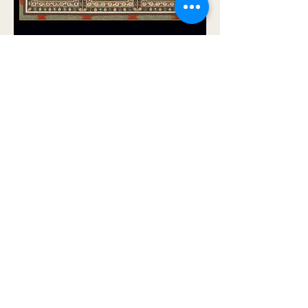
金剛界曼陀羅 (Vajradhatu Mandala)
Price
$60.00