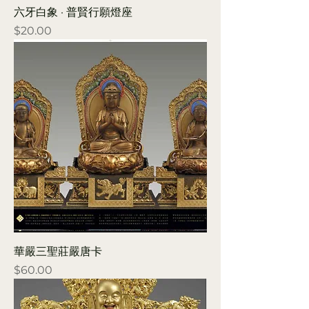
六牙白象 · 普賢行願燈座
Price
$20.00
華嚴三聖莊嚴唐卡
Price
$60.00