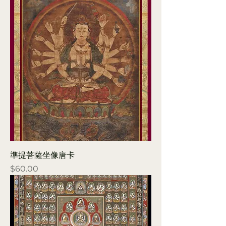
準提菩薩坐像唐卡
Price
$60.00