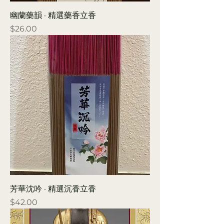
幽蘭藥韻 · 精選藥香立香
Price
$26.00
芳華沈吟 · 精選沉香立香
Price
$42.00