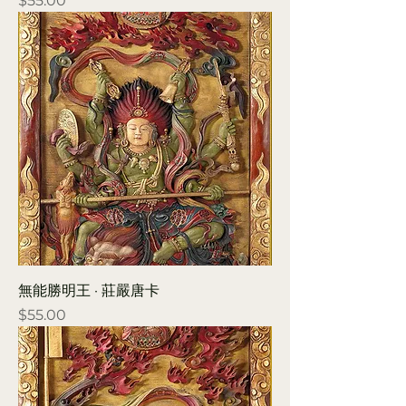
$55.00
無能勝明王 · 莊嚴唐卡
Price
$55.00