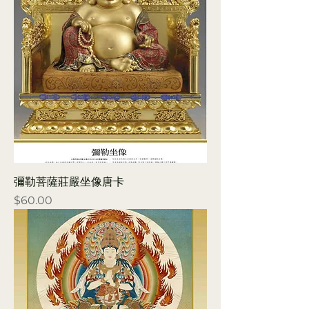
彌勒菩薩莊嚴坐像唐卡
Price
$60.00