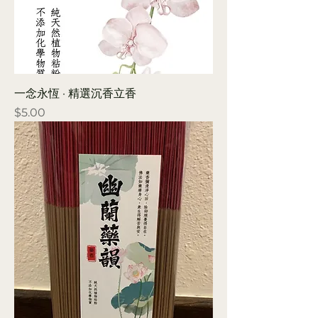
一念永恆 · 精選沉香立香
Price
$5.00