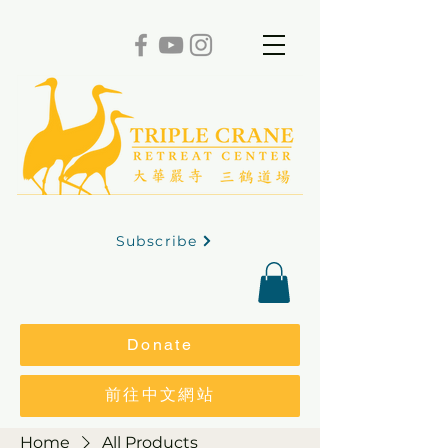
Subscribe
Donate
前往中文網站
Home
All Products