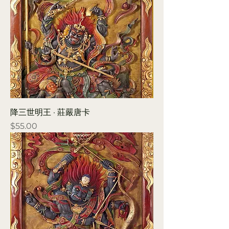
降三世明王 · 莊嚴唐卡
Price
$55.00