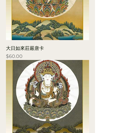
大日如來莊嚴唐卡
Price
$60.00