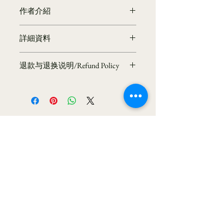
作者介紹
海雲繼夢
詳細資料
大華嚴寺創辦人簡介─
海雲繼夢法師（俗名陳鶴山），1950
作者：海雲繼夢
年生於台灣，為思想家、演說家、佛教
退款与退换说明/Refund Policy
出版社：空庭書苑
學者與宗教實踐者。早年主修經濟，曾
出版日期：2004/03/10
任職於台灣經濟部，親身經歷並參與八
📜 溫馨提示：本道場所流通之經書、
語言：繁體中文
○年代的經濟奇蹟。然而，他深刻反思
法寶皆為清淨供養品，為護持正法與流
ISBN：9789572941607
西方經濟價值觀所帶來的社會矛盾，遂
通清淨，恕不接受退換。敬請諒解。
叢書系列：海雲繼夢解空
於九○年代初辭去公職，投身於「靈性
Kind Reminder: The scriptures
出版地：台灣
經濟」的探索與實踐。
and sacred items offered by our
歷經四十年努力，法師創立「華嚴學
temple are considered pure
CONTACT
會」，致力推廣佛教華嚴學，成為當代
devotional offerings. To preserve
華嚴思想的重要推手，並獲中國學界高
the sanctity of the Dharma and
度肯定，擔任多項研究職務。法師以融
Address
maintain proper circulation,
合現代與傳統的方式弘法，透過大華嚴
7665 Werkner Rd,
returns or exchanges are not
寺推動修行科學化，並以「三世間」
Chelsea, MI 48118
accepted. We kindly ask for your
（內在智慧、人際關係、生態環境）觀
understanding.
Phone
+1
(734) 757-8567
點深入關懷當代社會與生態。
Cell
+1 (518) 417-9980
Master Hai
和上以《我們只有一個選擇》一書，在
(Winnie)