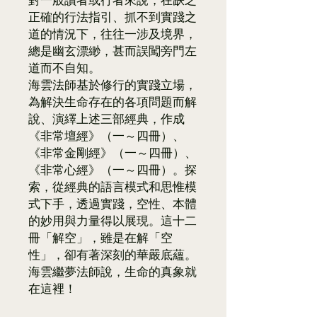
正確的行法指引、抓不到實踐之
道的情況下，往往一涉及境界，
總是幽玄漂緲，甚而誤闖旁門左
道而不自知。
海雲法師基於修行的實踐立場，
為解決生命存在的各項問題而解
說、演繹上述三部經典，作成
《非常壇經》（一～四冊）、
《非常金剛經》（一～四冊）、
《非常心經》（一～四冊）。探
索，從經典的語言模式和思惟模
式下手，透過實踐，空性、本體
的妙用與力量得以展現。這十二
冊「解空」，雖是在解「空
性」，卻有著深刻的華嚴底蘊。
海雲繼夢法師說，生命的真象就
在這裡！