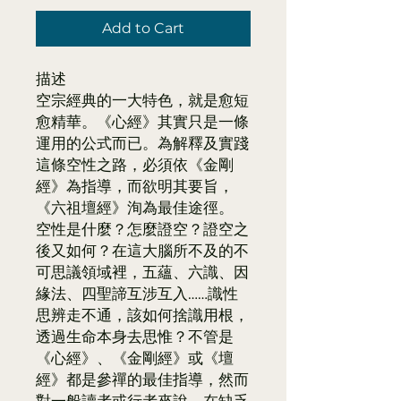
Add to Cart
描述
空宗經典的一大特色，就是愈短
愈精華。《心經》其實只是一條
運用的公式而已。為解釋及實踐
這條空性之路，必須依《金剛
經》為指導，而欲明其要旨，
《六祖壇經》洵為最佳途徑。
空性是什麼？怎麼證空？證空之
後又如何？在這大腦所不及的不
可思議領域裡，五蘊、六識、因
緣法、四聖諦互涉互入……識性
思辨走不通，該如何捨識用根，
透過生命本身去思惟？不管是
《心經》、《金剛經》或《壇
經》都是參禪的最佳指導，然而
對一般讀者或行者來說，在缺乏