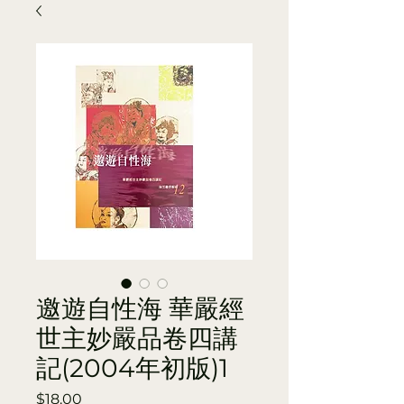
邀遊自性海 華嚴經
世主妙嚴品卷四講
記(2004年初版)1
Price
$18.00