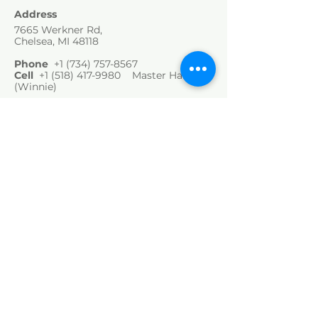
歷經四十年努力，法師創立「華嚴學
Address
maintain proper circulation,
會」，致力推廣佛教華嚴學，成為當代
7665 Werkner Rd,
returns or exchanges are not
華嚴思想的重要推手，並獲中國學界高
Chelsea, MI 48118
accepted. We kindly ask for your
度肯定，擔任多項研究職務。法師以融
understanding.
Phone
+1
(734) 757-8567
合現代與傳統的方式弘法，透過大華嚴
Cell
+1 (518) 417-9980
Master Hai
寺推動修行科學化，並以「三世間」
(Winnie)
（內在智慧、人際關係、生態環境）觀
Email
Office@TripleCraneRetreat.org
點深入關懷當代社會與生態。
triple.crane@huayenworld.org
中文
和上以《我們只有一個選擇》一書，在
「華嚴全球化論壇」中發表其對靈性與
Chinese
經濟的深刻洞察，呼籲全球重思生活態
[ Directions ]
度與價值選擇。法師亦為世界華嚴總會
創辦人，曾擔任聯合國世界絲路論壇跨
FOLLOW US
文化委員會主席，並於2024年獲選為
台北大學第23屆傑出校友。
Email List (Subscribe)
Facebook
Instagram
Youtube