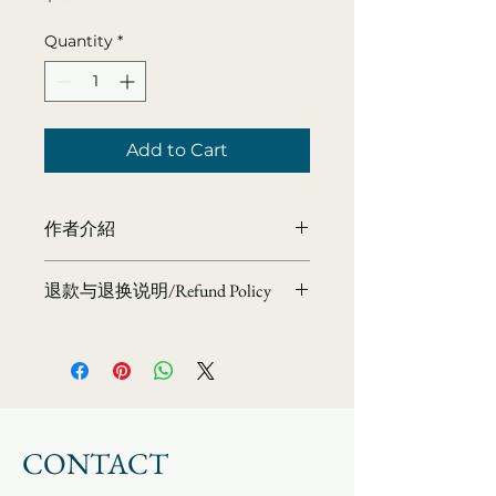
Quantity
*
Add to Cart
作者介紹
海雲繼夢
退款与退换说明/Refund Policy
大華嚴寺創辦人簡介─
海雲繼夢法師（俗名陳鶴山），1950
📜 溫馨提示：本道場所流通之經書、
年生於台灣，為思想家、演說家、佛教
法寶皆為清淨供養品，為護持正法與流
學者與宗教實踐者。早年主修經濟，曾
通清淨，恕不接受退換。敬請諒解。
任職於台灣經濟部，親身經歷並參與八
Kind Reminder: The scriptures
○年代的經濟奇蹟。然而，他深刻反思
and sacred items offered by our
西方經濟價值觀所帶來的社會矛盾，遂
temple are considered pure
CONTACT
於九○年代初辭去公職，投身於「靈性
devotional offerings. To preserve
經濟」的探索與實踐。
the sanctity of the Dharma and