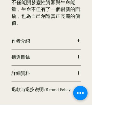
不僅能開發靈性資源與生命能
量，生命不但有了一個嶄新的面
貌，也為自己創造真正亮麗的價
值。
作者介紹
海雲繼夢
摘選目錄
大華嚴寺創辦人簡介─
海雲繼夢法師（俗名陳鶴山），1950
第一篇 人生迷亂，何處尋明燈？
年生於台灣，為思想家、演說家、佛教
詳細資料
迷信如潮流／
學者與宗教實踐者。早年主修經濟，曾
宗教，隨著大腦來
任職於台灣經濟部，親身經歷並參與八
商品編號：A0010021
共犯結構與自由經濟
○年代的經濟奇蹟。然而，他深刻反思
退款与退换说明/Refund Policy
作者：海雲繼夢
社會制度問題多
西方經濟價值觀所帶來的社會矛盾，遂
出版社：空庭書苑
幸福隨著經濟發達、教育普及而來？
於九○年代初辭去公職，投身於「靈性
📜 溫馨提示：本道場所流通之經書、
出版日期：2014/01/01
現代靈性的失落
經濟」的探索與實踐。
法寶皆為清淨供養品，為護持正法與流
語言：繁體中文
糊塗人生非真理
歷經四十年努力，法師創立「華嚴學
通清淨，恕不接受退換。敬請諒解。
ISBN：9789867484772
生命中生活的掙扎
會」，致力推廣佛教華嚴學，成為當代
Kind Reminder: The scriptures
叢書系列：幸福二三事系列
民主社會的副作用
華嚴思想的重要推手，並獲中國學界高
and sacred items offered by our
規格：平裝 / 224頁 / 32k / 13 x 19
經濟與資源上的強勢掠奪