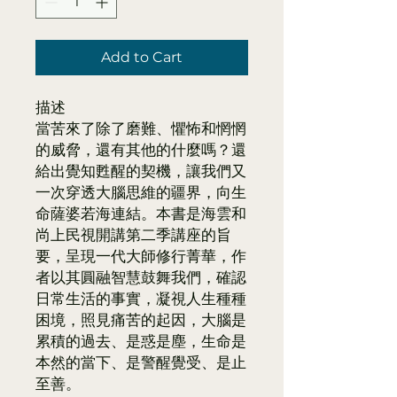
Add to Cart
描述
當苦來了除了磨難、懼怖和惘惘
的威脅，還有其他的什麼嗎？還
給出覺知甦醒的契機，讓我們又
一次穿透大腦思維的疆界，向生
命薩婆若海連結。本書是海雲和
尚上民視開講第二季講座的旨
要，呈現一代大師修行菁華，作
者以其圓融智慧鼓舞我們，確認
日常生活的事實，凝視人生種種
困境，照見痛苦的起因，大腦是
累積的過去、是惑是塵，生命是
本然的當下、是警醒覺受、是止
至善。