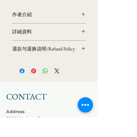
作者介紹
海雲繼夢
詳細資料
大華嚴寺創辦人簡介─
海雲繼夢法師（俗名陳鶴山），1950
商品編號：A0008021
年生於台灣，為思想家、演說家、佛教
退款与退换说明/Refund Policy
作者：海雲繼夢
學者與宗教實踐者。早年主修經濟，曾
出版社：空庭書苑
任職於台灣經濟部，親身經歷並參與八
📜 溫馨提示：本道場所流通之經書、
出版日期：2004/07/01
○年代的經濟奇蹟。然而，他深刻反思
法寶皆為清淨供養品，為護持正法與流
語言：繁體中文
西方經濟價值觀所帶來的社會矛盾，遂
通清淨，恕不接受退換。敬請諒解。
ISBN：9789867484024
於九○年代初辭去公職，投身於「靈性
Kind Reminder: The scriptures
叢書系列：生命故鄉的呼喚系列
經濟」的探索與實踐。
and sacred items offered by our
規格：平裝 / 16 x 23 cm / 普通級 / 單
歷經四十年努力，法師創立「華嚴學
temple are considered pure
CONTACT
色印刷 / 初版
會」，致力推廣佛教華嚴學，成為當代
devotional offerings. To preserve
出版地：台灣
華嚴思想的重要推手，並獲中國學界高
the sanctity of the Dharma and
度肯定，擔任多項研究職務。法師以融
Address
maintain proper circulation,
合現代與傳統的方式弘法，透過大華嚴
7665 Werkner Rd,
returns or exchanges are not
寺推動修行科學化，並以「三世間」
Chelsea, MI 48118
accepted. We kindly ask for your
（內在智慧、人際關係、生態環境）觀
understanding.
Phone
+1
(734) 757-8567
點深入關懷當代社會與生態。