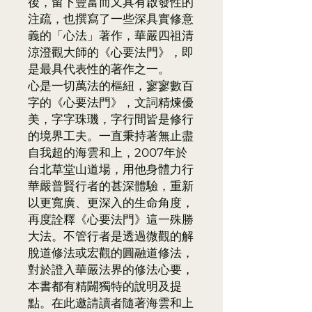
後，留下豐富而又具有啟發性的
注疏，也撰寫了一些深具實修意
義的「心法」著作，華嚴四祖清
涼澄觀大師的《心要法門》，即
是最具代表性的著作之一。
心是一切萬法的樞紐，寥寥數百
字的《心要法門》，文詞精煉優
美，字字珠璣，字行間皆是修行
的境界工夫。一直秉持著無止盡
自我超的海雲和上，2007年於
台北草堂山道場，用他身體力行
華嚴普賢行者的甚深體驗，重新
以更寬廣、更深入的生命角度，
再度詮釋《心要法門》這一殊勝
大法。不管行者是透過微觀的解
脫道修法或宏觀的圓融道修法，
對於證入華嚴法界的修法心要，
本書都有精闢獨特的說明及提
點。在此邀請讀者隨著海雲和上