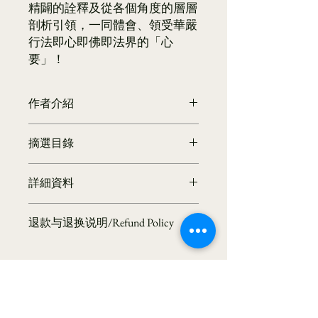
精闢的詮釋及從各個角度的層層
剖析引領，一同體會、領受華嚴
行法即心即佛即法界的「心
要」！
作者介紹
海雲繼夢
摘選目錄
大華嚴寺創辦人簡介─
海雲繼夢法師（俗名陳鶴山），1950
一 從「事修」蓄積生命能量∕００１
年生於台灣，為思想家、演說家、佛教
詳細資料
二 修止跟修定的區別∕０１９
學者與宗教實踐者。早年主修經濟，曾
三 法界三觀∕０３９
任職於台灣經濟部，親身經歷並參與八
商品編號：A0001221
四 止住妄想，不要入禪定∕０５９
○年代的經濟奇蹟。然而，他深刻反思
退款与退换说明/Refund Policy
作者：海雲繼夢
五 活在「願」裡，還是活在「業」
西方經濟價值觀所帶來的社會矛盾，遂
出版社：空庭書苑
裡？∕０７７
於九○年代初辭去公職，投身於「靈性
📜 溫馨提示：本道場所流通之經書、
出版日期：2013/02/01
六 通達人性，具足人情味∕０９七
經濟」的探索與實踐。
法寶皆為清淨供養品，為護持正法與流
語言：繁體中文
從做的每件事鍛鍊用心∕１１１
歷經四十年努力，法師創立「華嚴學
通清淨，恕不接受退換。敬請諒解。
ISBN：9789867484710
八 形成你自己的模式∕１２５
會」，致力推廣佛教華嚴學，成為當代
Kind Reminder: The scriptures
叢書系列：海雲繼夢解華嚴
華嚴思想的重要推手，並獲中國學界高
and sacred items offered by our
規格：平裝 / 324頁 / 16k菊 / 14.8 x 21