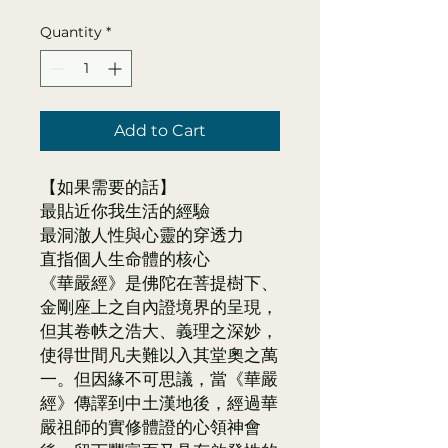
Quantity
*
Add to Cart
【如果需要的話】
最貼近你我生活的經驗
最洞澈人性與心靈的穿透力
直指個人生命體的核心
《華嚴經》是佛陀在菩提樹下、
金剛座上之自內證境界的呈現，
但其卷帙之浩大、義理之深妙，
使得世間凡夫難以入其堂奧之萬
一。但因緣不可思議，當《華嚴
經》傳譯到中土漢地後，經過華
嚴祖師的實修體證的心領神會