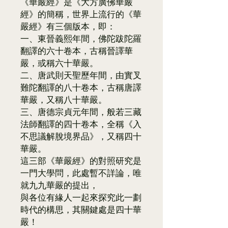
《華嚴經》是《大方廣佛華嚴
經》的簡稱，世界上流行的《華
嚴經》有三個版本，即：
一、東晉義熙年間，佛陀跋陀羅
翻譯的六十卷本，古稱晉譯華
嚴，或稱六十華嚴。
二、唐武則天聖歷年間，由實叉
難陀翻譯的八十卷本，古稱唐譯
華嚴，又稱八十華嚴。
三、唐德宗貞元年間，般若三藏
法師翻譯的四十卷本，全稱《入
不思議解脫境界品》，又稱四十
華嚴。
這三部《華嚴經》的對照研究是
一門大學問，此處暫不詳論，唯
就九九華嚴的提出，
與各位有緣人一起來探究此一劃
時代的構思，其關鍵處是四十華
嚴！