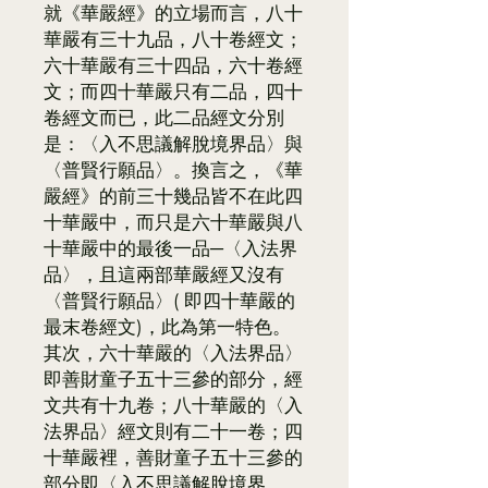
就《華嚴經》的立場而言，八十
華嚴有三十九品，八十卷經文；
六十華嚴有三十四品，六十卷經
文；而四十華嚴只有二品，四十
卷經文而已，此二品經文分別
是：〈入不思議解脫境界品〉與
〈普賢行願品〉。換言之，《華
嚴經》的前三十幾品皆不在此四
十華嚴中，而只是六十華嚴與八
十華嚴中的最後一品─〈入法界
品〉，且這兩部華嚴經又沒有
〈普賢行願品〉( 即四十華嚴的
最末卷經文)，此為第一特色。
其次，六十華嚴的〈入法界品〉
即善財童子五十三參的部分，經
文共有十九卷；八十華嚴的〈入
法界品〉經文則有二十一卷；四
十華嚴裡，善財童子五十三參的
部分即〈入不思議解脫境界