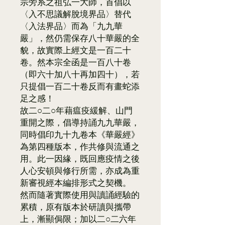
宗旁系之祖弘一大師，首倡以
〈入不思議解脫境界品〉替代
〈入法界品〉而為「九九華
嚴」，然仍需保存八十華嚴的全
貌，故實際上經文是一百二十
卷。然本宗全函是一百八十卷
（即六十加八十再加四十），若
只提倡一百二十卷反而有畫蛇添
足之感！
故二○二○年藉瘟疫緩解、山門
重開之際，倡導持誦九九華嚴，
同時倡印九十九卷本《華嚴經》
為第四種版本，作共修與流通之
用。此一因緣，既回應疫情之後
人心安頓與修行所需，亦成為重
新審視經本編排形式之契機。
然而隨著實際使用與讀誦經驗的
累積，原有版本於研讀與攜帶
上，漸顯侷限；加以二○二六年