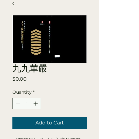
九九華嚴
Price
$0.00
Quantity
*
Add to Cart