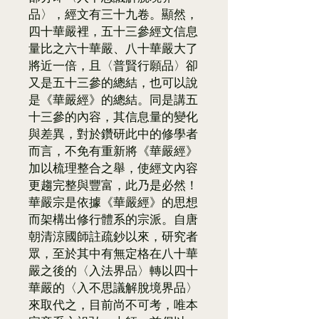
品〉，經文有三十九卷。顯然，
四十華嚴裡，五十三參經文信息
量比之六十華嚴、八十華嚴大了
將近一倍，且〈普賢行願品〉卻
又是五十三參的總結，也可以說
是《華嚴經》的總結。同是講五
十三參的內容，其信息量的變化
與差異，對於鑽研此中的修學者
而言，不免有重新將《華嚴經》
加以梳理整合之舉，使經文內容
更趨完整與豐富，此乃是必然！
華嚴宗是依據《華嚴經》的思想
而架構出修行體系的宗派。自唐
朝清涼國師註疏鈔以來，研究者
眾，至於其中有無定格在八十華
嚴之後的〈入法界品〉轉以四十
華嚴的〈入不思議解脫境界品〉
來取代之，目前尚不可考，唯本