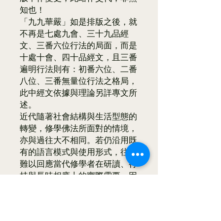
知也！
「九九華嚴」如是排版之後，就
不再是七處九會、三十九品經
文、三番六位行法的局面，而是
十處十會、四十品經文，且三番
遍明行法則有：初番六位、二番
八位、三番無量位行法之格局，
此中經文依據與理論另詳專文所
述。
近代隨著社會結構與生活型態的
轉變，修學佛法所面對的情境，
亦與過往大不相同。若仍沿用既
有的語言模式與使用形式，往往
難以回應當代修學者在研讀、行
持與長時相應上的實際需要。因
應此一轉變，經典在編排、呈現
與流通方式，亦須隨時代條件加
以調整與回應。九九華嚴之重新